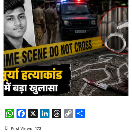
WhatsApp
Facebook
X
LinkedIn
Threads
Copy
Share
Link
Post Views:
173