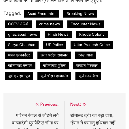
तैनात किया गया है और प्रशासन हालात पर नजर बनाए हुए है।
Tagged:
Asad Encounter
Breaking News
CCTV वीडियो
crime news
Encounter News
ghaziabad news
Hindi News
Khoda Colony
Surya Chauhan
UP Police
Uttar Pradesh Crime
असद एनकाउंटर
उत्तर प्रदेश समाचार
खोड़ा थाना
गाजियाबाद क्राइम
गाजियाबाद पुलिस
फरहान गिरफ्तार
यूपी क्राइम न्यूज
सूर्या चौहान हत्याकांड
सूर्या मर्डर केस
Post
Previous:
Next:
navigation
पश्चिम बंगाल से लौटने लगे
डोनाल्ड ट्रंप का बड़ा दावा,
बांग्लादेशी घुसपैठिए! सीमा पर
‘ईरान ने परमाणु हथियार नहीं