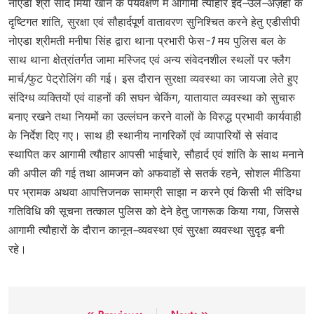
नोएडा
श्री
साद
मियां
खान
के
पर्यवेक्षण
में
आगामी
त्यौहार
ईद
–
उल
–
अज़हा
के
दृष्टिगत
शांति
,
सुरक्षा
एवं
सौहार्दपूर्ण
वातावरण
सुनिश्चित
करने
हेतु
एडीसीपी
नोएडा
श्रीमती
मनीषा
सिंह
द्वारा
थाना
प्रभारी
फेस
-1
मय
पुलिस
बल
के
साथ
थाना
क्षेत्रांतर्गत
जामा
मस्जिद
एवं
अन्य
संवेदनशील
स्थलों
पर
फ्लैग
मार्च
/
फुट
पेट्रोलिंग
की
गई।
इस
दौरान
सुरक्षा
व्यवस्था
का
जायजा
लेते
हुए
संदिग्ध
व्यक्तियों
एवं
वाहनों
की
सघन
चेकिंग
,
यातायात
व्यवस्था
को
सुचारु
बनाए
रखने
तथा
नियमों
का
उल्लंघन
करने
वालों
के
विरुद्ध
प्रभावी
कार्यवाही
के
निर्देश
दिए
गए।
साथ
ही
स्थानीय
नागरिकों
एवं
व्यापारियों
से
संवाद
स्थापित
कर
आगामी
त्यौहार
आपसी
भाईचारे
,
सौहार्द
एवं
शांति
के
साथ
मनाने
की
अपील
की
गई
तथा
आमजन
को
अफवाहों
से
सतर्क
रहने
,
सोशल
मीडिया
पर
भ्रामक
अथवा
आपत्तिजनक
सामग्री
साझा
न
करने
एवं
किसी
भी
संदिग्ध
गतिविधि
की
सूचना
तत्काल
पुलिस
को
देने
हेतु
जागरूक
किया
गया
,
जिससे
आगामी
त्यौहारों
के
दौरान
कानून
–
व्यवस्था
एवं
सुरक्षा
व्यवस्था
सुदृढ़
बनी
रहे।