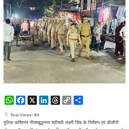
WhatsApp
Facebook
X
LinkedIn
Threads
Copy
Share
Link
Post Views:
80
पुलिस
कमिश्नर
गौतमबुद्धनगर
श्रीमती
लक्ष्मी
सिंह
के
निर्देशन
एवं
डीसीपी