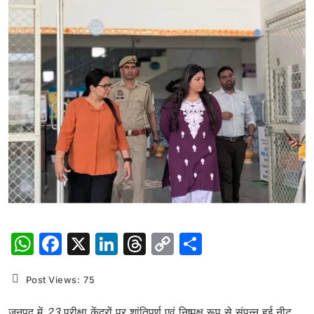
WhatsApp
Facebook
X
LinkedIn
Threads
Copy
Share
Link
Post Views:
75
जनपद
में
23
परीक्षा
केंद्रों
पर
शांतिपूर्ण
एवं
निष्पक्ष
रूप
से
संपन्न
हुई
नीट