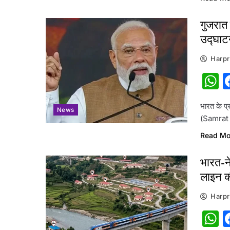
गुजरात 
उद्घाट
Harpr
W
भारत के प्
News
(Samrat
Read Mo
भारत-ने
लाइन की
Harpr
W