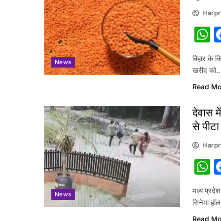
Harpr
W
बिहार के क
News
खरीद को
Read Mo
देवास म
से पीटा
Harpr
W
मध्य प्रद
News
सिनेमा हॉ
Read Mo