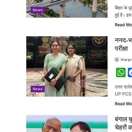
बिहार के पू
News
हुई है। इस
Read Mo
ननद-भा
परीक्षा
Harpr
W
उत्तर प्र
News
UP PCS पर
Read Mo
बंगाल च
चेहरों 