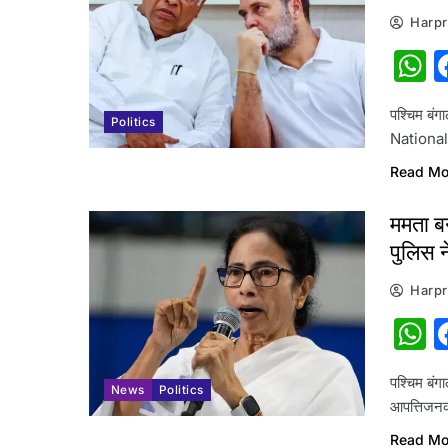
Harpr
W
पश्चिम बं
Politics
National
Read Mo
ममता बन
पुलिस न
Harpr
W
पश्चिम बं
News
Politics
आपत्तिजनक 
Read Mo