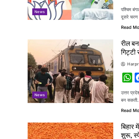
पश्चिम बंग
News
दूसरे चरण
Read Mo
रील बना
गिट्टी
Harpr
W
उत्तर प्र
News
बन सकती
Read Mo
बिहार म
शुरू, स