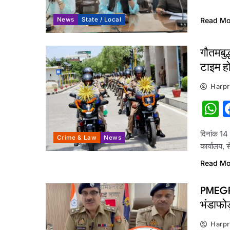
News
State / Local
Read Mo
गौतमबुद
टाइम ह
Harpr
W
दिनांक 14 
Crime & Law
News
कार्यालय,
Read Mo
PMEGP 
भंडाफो
Harpr