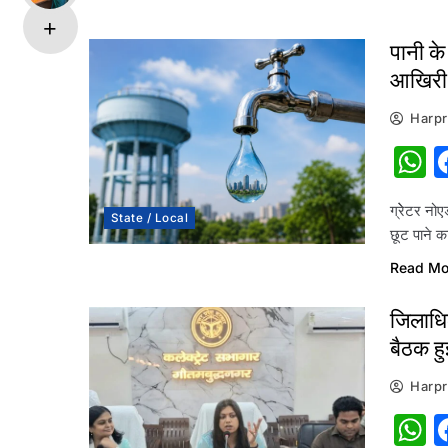
पानी के
आखिरी
Harpr
W
ग्रेेटर नो
State / Local
छूट पाने 
Read Mo
जिलाधिक
बैठक हु
Harpr
W