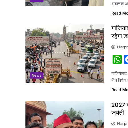
अचानक अन
Read Mo
गाजिया
रहेगा ड
Harpr
W
गाजियाबाद 
News
बीच विशेष 
Read Mo
2027 चु
जयंती
Harpr