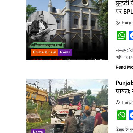
छुट्टी 
पर BPL
Harpr
W
जबलपुर/रीव
Crime & Law
News
अधिवक्ता प
Read Mo
Punjab
घायल; 
Harpr
W
पंजाब के ग
News