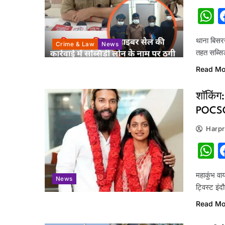
W
थाना बिसरख
Crime & Law
News
तहत सब्सि
Read Mo
शॉकिंग
POCSO
Harpr
W
महाकुंभ व
News
ट्विस्ट इ
Read Mo