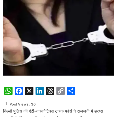
WhatsApp
Facebook
X
LinkedIn
Threads
Copy
Share
Link
Post Views:
30
दिल्ली पुलिस की एंटी-नारकोटिक्स टास्क फोर्स ने राजधानी में ड्रग्स