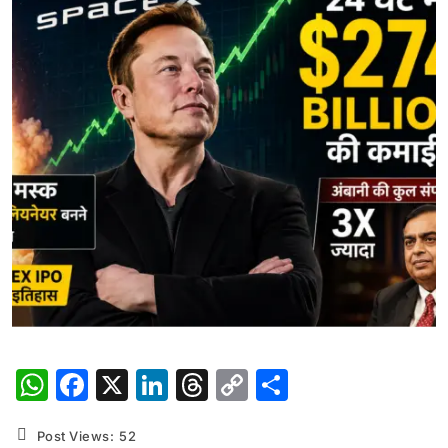
WhatsApp
Facebook
X
LinkedIn
Threads
Copy
Share
Link
Post Views:
52