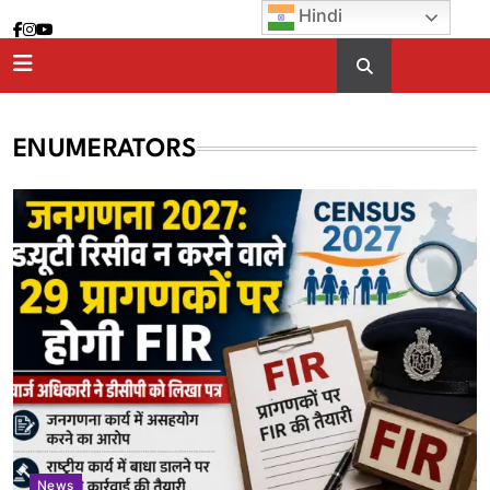
Skip
Hindi
to
content
ENUMERATORS
News