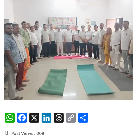
WhatsApp
Facebook
X
LinkedIn
Threads
Copy
Share
Link
Post Views:
609