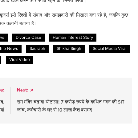
 विवाद खत्म करने और साथ रहने का निर्णय लिया।
जर्स इसे रिश्तों में संवाद और समझदारी की मिसाल बता रहे हैं, जबकि कुछ
ादायक कहानी बताया है।
ws
Divorce Case
Human Interest Story
ship News
Saurabh
Shikha Singh
Social Media Viral
Viral Video
us:
Next:
ाद,
राम मंदिर चढ़ावा घोटाला! 7 करोड़ रुपये के कथित गबन की SIT
यां
जांच, कर्मचारी के घर से 10 लाख कैश बरामद