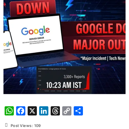
WhatsApp
Facebook
X
LinkedIn
Threads
Copy
Share
Link
Post Views:
109