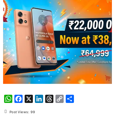
WhatsApp
Facebook
X
LinkedIn
Threads
Copy
Share
Link
Post Views:
99