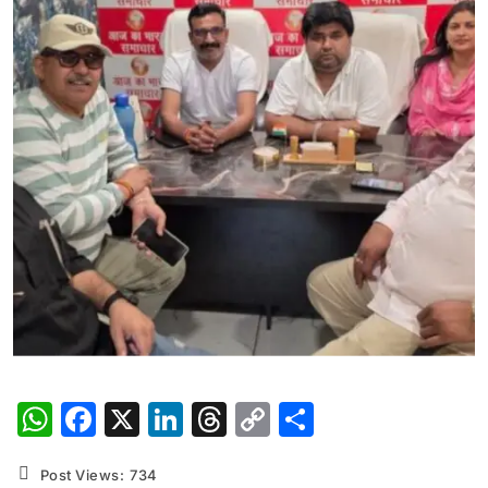
WhatsApp
Facebook
X
LinkedIn
Threads
Copy
Share
Link
Post Views:
734