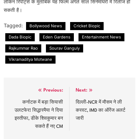
लेकिन रिपोर्ट्स के मुताबिक यह फिल्म अगले साल सिनेमाघरों में रिलीज हो
सकती है।
Tagged:
Bollywood News
Cricket Biopic
Dada Biopic
Eden Gardens
Entertainment News
Rajkummar Rao
Sourav Ganguly
Vikramaditya Motwane
Post
Previous:
Next:
navigation
कर्नाटक में बड़ा सियासी
दिल्ली-NCR में मौसम ने ली
उलटफेर! सिद्धारमैया ने दिया
करवट, IMD का ऑरेंज अलर्ट
इस्तीफा, डीके शिवकुमार बन
जारी
सकते हैं नए CM