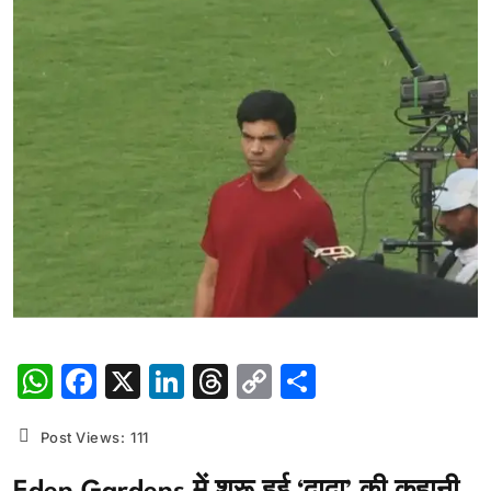
WhatsApp
Facebook
X
LinkedIn
Threads
Copy
Share
Link
Post Views:
111