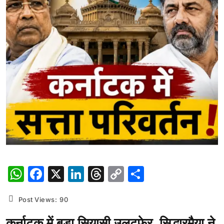
WhatsApp
Facebook
X
LinkedIn
Threads
Copy
Share
Link
Post Views:
90