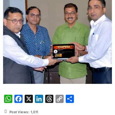
WhatsApp
Facebook
X
LinkedIn
Threads
Copy
Share
Link
Post Views:
1,011