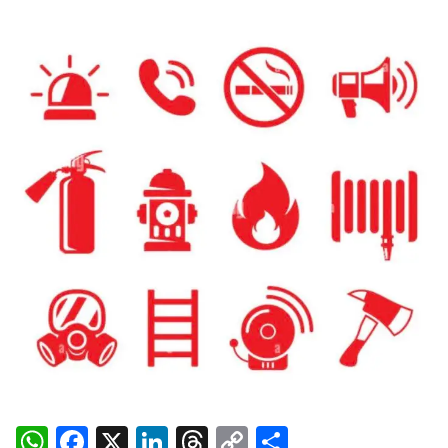
WhatsApp
Facebook
X
LinkedIn
Threads
Copy
Share