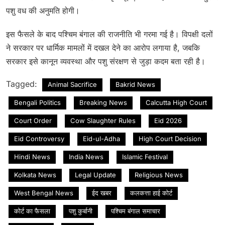
पशु वध की अनुमति होगी।
इस फैसले के बाद पश्चिम बंगाल की राजनीति भी गरमा गई है। विपक्षी दलों
ने सरकार पर धार्मिक मामलों में दखल देने का आरोप लगाया है, जबकि
सरकार इसे कानून व्यवस्था और पशु संरक्षण से जुड़ा कदम बता रही है।
Tagged:
Animal Sacrifice
Bakrid News
Bengali Politics
Breaking News
Calcutta High Court
Court Order
Cow Slaughter Rules
Eid 2026
Eid Controversy
Eid-ul-Adha
High Court Decision
Hindi News
India News
Islamic Festival
Kolkata News
Legal Update
Religious News
West Bengal News
ईद खबर
कलकत्ता हाई कोर्ट
कोर्ट का फैसला
पशु कुर्बानी
पश्चिम बंगाल समाचार