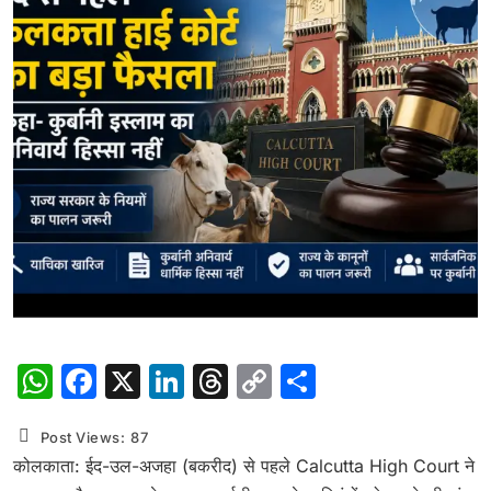
WhatsApp
Facebook
X
LinkedIn
Threads
Copy
Share
Link
Post Views:
87
कोलकाता: ईद-उल-अजहा (बकरीद) से पहले Calcutta High Court ने