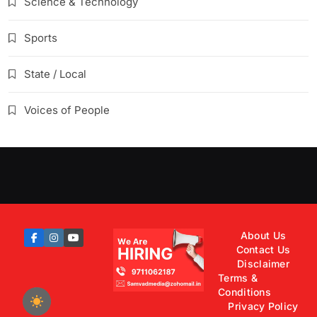
Science & Technology
Sports
State / Local
Voices of People
About Us
Contact Us
Disclaimer
Terms &
Conditions
Privacy Policy