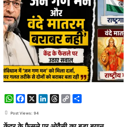
WhatsApp
Facebook
X
LinkedIn
Threads
Copy
Share
Link
Post Views:
94