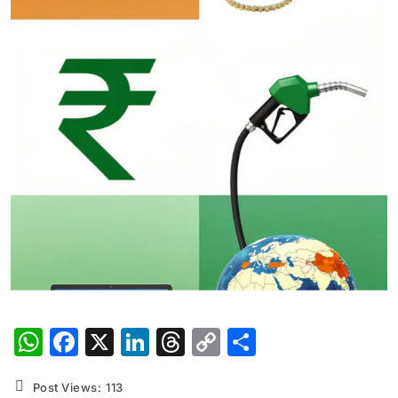
WhatsApp
Facebook
X
LinkedIn
Threads
Copy
Share
Link
Post Views:
113