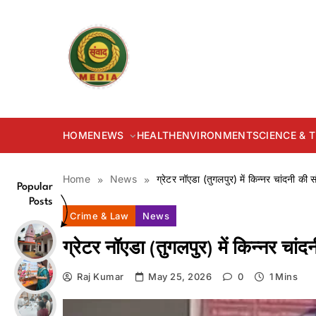
Skip
to
content
samvadmedia.in
HOME
NEWS
HEALTH
ENVIRONMENT
SCIENCE &
Home
News
ग्रेटर नॉएडा (तुगलपुर) में किन्नर चांदनी की स
Popular
Posts
Crime & Law
News
ग्रेटर नॉएडा (तुगलपुर) में किन्नर चांद
Raj Kumar
May 25, 2026
0
1 Mins