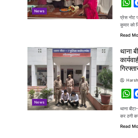
W
News
प्रेस नोट प
कुमार को 
Read Mo
थाना बी
कार्यवा
गिरफ्ता
Harsh
W
News
थाना बीटा-
कर ठगी कर
Read Mo