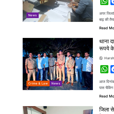
W
अपर जिलाधि
News
बाढ़ की तैय
Read Mo
थाना द
रूपये क
Harsh
W
आज दिनांक
Crime & Law
News
पास चैकिं
Read Mo
जिला से