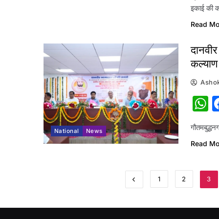
इकाई की क
Read Mo
दानवीर 
कल्या
Ashok
W
गौतमबुद्ध
National
News
Read Mo
1
2
3