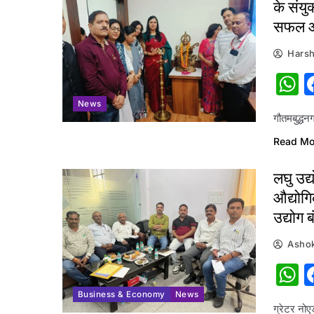
के संयु
सफल 
Harsh
W
News
गौतमबुद्ध
Read Mo
लघु उद्
औद्योगिक
उद्योग 
Ashok
W
Business & Economy
News
ग्रेटर नोए