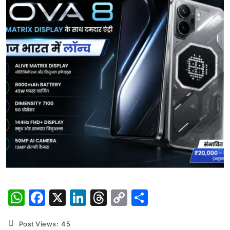
WhatsApp
Facebook
X
LinkedIn
Threads
Copy
Share
Link
Post Views:
45