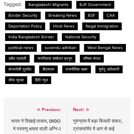
Tagged:
Bangladeshi Migrants
BJP Government
Border Security
Breaking News
BSF
CAA
Deportation Policy
Hindi News
Illegal Immigration
India Bangladesh Border
National Security
political news
suvendu adhikari
West Bengal News
अवैध प्रवासी
नागरिकता संशोधन कानून
पश्चिम बंगाल
बांग्लादेशी घुसपैठ
बीएसएफ
राजनीतिक खबर
शुभेंदु अधिकारी
सीमा सुरक्षा
हिंदी न्यूज़
Post
Previous:
Next:
navigation
भारत ने दिखाई ताकत, DRDO
गुरुग्राम में बड़ा बिजली संकट,
ने परमाणु क्षमता वाली अग्नि-1
ट्रांसफॉर्मर में आग से कई