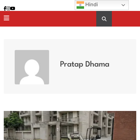
Skip
Hindi
to
content
Pratap Dhama